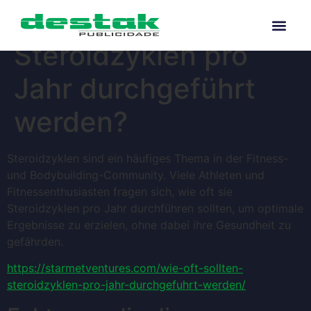
Wie oft sollten
Steroidzyklen pro
Jahr durchgeführt
werden?
Steroidzyklen sind ein häufiges Thema in der Fitness-
und Bodybuilding-Community. Viele Athleten und
Fitnessenthusiasten fragen sich, wie oft sie
Steroidzyklen pro Jahr durchführen sollten, um optimale
Ergebnisse zu erzielen, ohne dabei ihre Gesundheit zu
gefährden.
https://starmetventures.com/wie-oft-sollten-
steroidzyklen-pro-jahr-durchgefuhrt-werden/