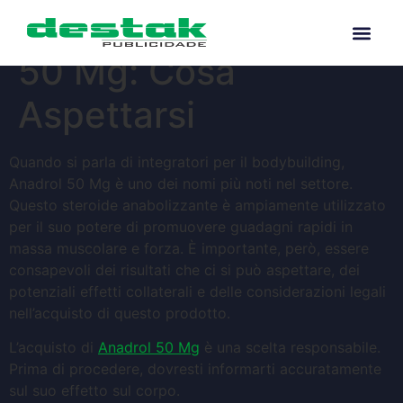
Risultati di Anadrol
50 Mg: Cosa
Aspettarsi
Quando si parla di integratori per il bodybuilding,
Anadrol 50 Mg è uno dei nomi più noti nel settore.
Questo steroide anabolizzante è ampiamente utilizzato
per il suo potere di promuovere guadagni rapidi in
massa muscolare e forza. È importante, però, essere
consapevoli dei risultati che ci si può aspettare, dei
potenziali effetti collaterali e delle considerazioni legali
nell’acquisto di questo prodotto.
L’acquisto di
Anadrol 50 Mg
è una scelta responsabile.
Prima di procedere, dovresti informarti accuratamente
sul suo effetto sul corpo.