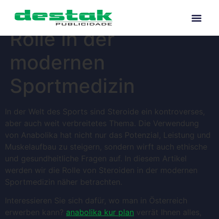
Steroide und ihre
Rolle in der
modernen
Sportmedizin
In der Welt des Sports sind Steroide ein kontroverses,
aber auch weit verbreitetes Thema. Die Verwendung
von Anabolika hat nicht nur das Potenzial, Leistung und
Muskelaufbau zu steigern, sondern wirft auch ethische
und gesundheitliche Fragen auf. In diesem Artikel
werden wir die Rolle von Steroiden in der modernen
Sportmedizin näher betrachten.
Interessieren Sie sich dafür, wo man in Österreich
erwerben kann?
anabolika kur plan
verrät Ihnen alles,