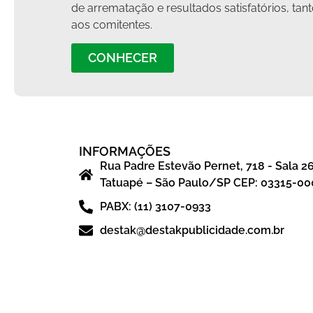
de arrematação e resultados satisfatórios, ta
aos comitentes.
CONHECER
INFORMAÇÕES
Rua Padre Estevão Pernet, 718 - Sala 2
Tatuapé – São Paulo/SP CEP: 03315-00
PABX: (11) 3107-0933
destak@destakpublicidade.com.br