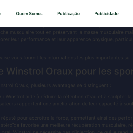
strol Oraux pour les ath
e
Quem Somos
Publicação
Publicidade
al particulièrement prisé dans le monde du sport et de la m
èche musculaire tout en préservant la masse musculaire maig
iorer leur performance et leur apparence physique, particul
aise vous fournit les informations les plus importantes sur
e Winstrol Oraux pour les spor
Winstrol Oraux, plusieurs avantages se distinguent :
 :
Winstrol aide à réduire la rétention d’eau et à sculpter la
isateurs rapportent une amélioration de leur capacité à sou
 réputé pour accroître la force, permettant ainsi des perf
stéroïde favorise une meilleure récupération musculaire, ré
 oral, Winstrol ne nécessite pas d’injection, ce qui le rend