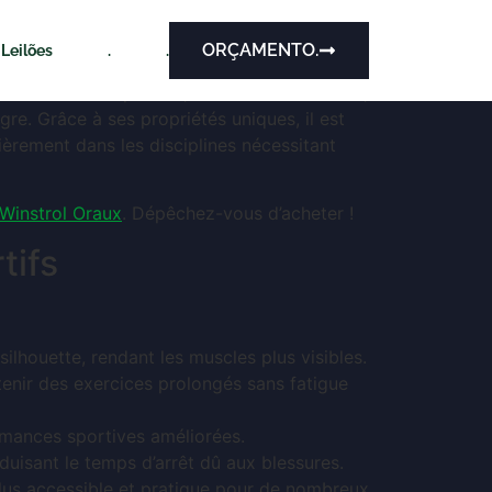
lètes
ORÇAMENTO.
Leilões
.
.
usculation. Ce produit, dérivé du stanozolol,
re. Grâce à ses propriétés uniques, il est
ièrement dans les disciplines nécessitant
Winstrol Oraux
. Dépêchez-vous d’acheter !
tifs
 silhouette, rendant les muscles plus visibles.
tenir des exercices prolongés sans fatigue
ormances sportives améliorées.
duisant le temps d’arrêt dû aux blessures.
 plus accessible et pratique pour de nombreux