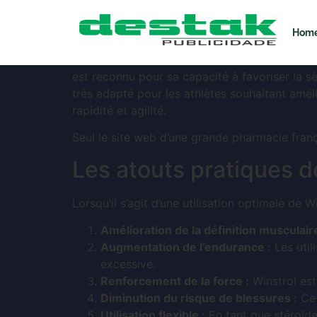
Le pouvoir de Win
Hom
Winstrol Oraux est un stéroïde anabolisant or
est reconnu pour sa capacité à favoriser la s
très adapté pour les athlètes souhaitant amél
rapidité et agilité.
Seul le site web d’une grande pharmacie franç
Les atouts pratiques d
Lorsqu’il s’agit d’une utilisation optimale de 
Amélioration de la définition musculaire
Augmentation de l’endurance :
Les util
excessive.
Renforcement de la force :
Winstrol est
Diminution du risque de blessures :
Ce 
Utilisation flexible :
En tant que stéroïde