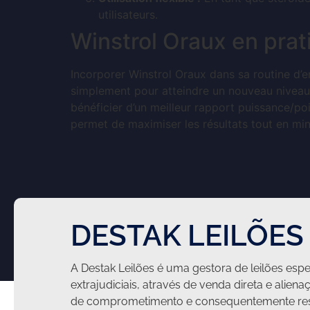
utilisateurs.
Winstrol Oraux en prat
Incorporer Winstrol Oraux dans sa routine d’e
simplement pour atteindre un nouveau niveau 
bénéficier d’un meilleur rapport puissance/poids
permet de maximiser les résultats tout en mini
DESTAK LEILÕES
A Destak Leilões é uma gestora de leilões espec
extrajudiciais, através de venda direta e aliena
de comprometimento e consequentemente res