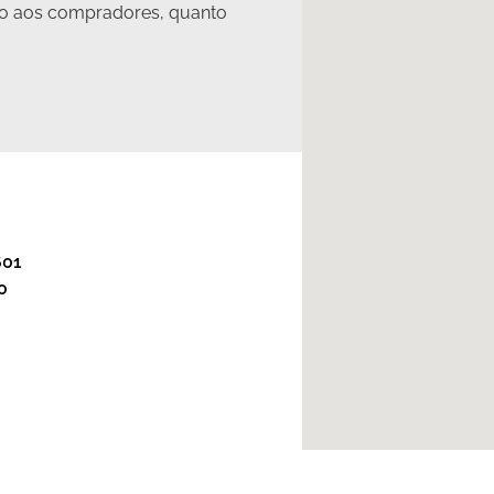
nto aos compradores, quanto
601
0